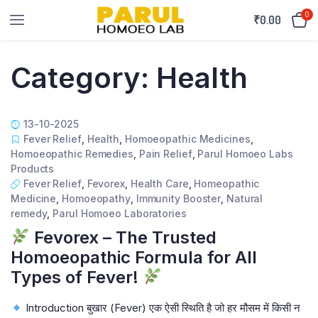
0
₹
0.00
Category:
Health
13-10-2025
Fever Relief
,
Health
,
Homoeopathic Medicines
,
Homoeopathic Remedies
,
Pain Relief
,
Parul Homoeo Labs
Products
Fever Relief
,
Fevorex
,
Health Care
,
Homeopathic
Medicine
,
Homoeopathy
,
Immunity Booster
,
Natural
remedy
,
Parul Homoeo Laboratories
Fevorex – The Trusted
Homoeopathic Formula for All
Types of Fever!
Introduction बुखार (Fever) एक ऐसी स्थिति है जो हर मौसम में किसी न