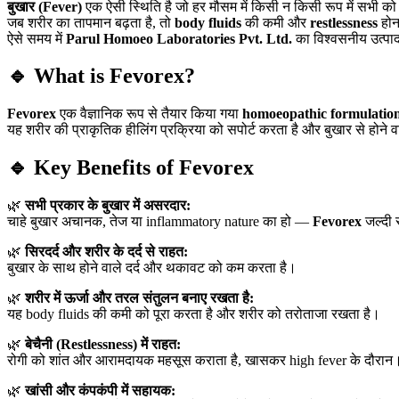
बुखार (Fever)
एक ऐसी स्थिति है जो हर मौसम में किसी न किसी रूप में सभी को
जब शरीर का तापमान बढ़ता है, तो
body fluids
की कमी और
restlessness
होन
ऐसे समय में
Parul Homoeo Laboratories Pvt. Ltd.
का विश्वसनीय उत्पा
🔹 What is Fevorex?
Fevorex
एक वैज्ञानिक रूप से तैयार किया गया
homoeopathic formulatio
यह शरीर की प्राकृतिक हीलिंग प्रक्रिया को सपोर्ट करता है और बुखार से होने 
🔹 Key Benefits of Fevorex
🌿
सभी प्रकार के बुखार में असरदार:
चाहे बुखार अचानक, तेज या inflammatory nature का हो —
Fevorex
जल्दी र
🌿
सिरदर्द और शरीर के दर्द से राहत:
बुखार के साथ होने वाले दर्द और थकावट को कम करता है।
🌿
शरीर में ऊर्जा और तरल संतुलन बनाए रखता है:
यह body fluids की कमी को पूरा करता है और शरीर को तरोताजा रखता है।
🌿
बेचैनी (Restlessness) में राहत:
रोगी को शांत और आरामदायक महसूस कराता है, खासकर high fever के दौरान
🌿
खांसी और कंपकंपी में सहायक: