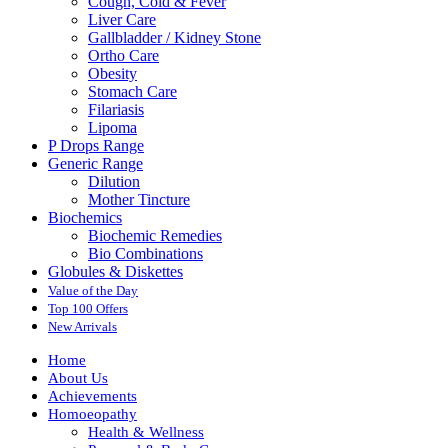
Cough, Cold & Fever
Liver Care
Gallbladder / Kidney Stone
Ortho Care
Obesity
Stomach Care
Filariasis
Lipoma
P Drops Range
Generic Range
Dilution
Mother Tincture
Biochemics
Biochemic Remedies
Bio Combinations
Globules & Diskettes
Value of the Day
Top 100 Offers
New Arrivals
Home
About Us
Achievements
Homoeopathy
Health & Wellness