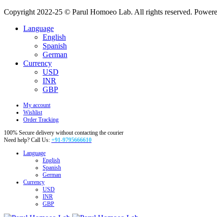
Copyright 2022-25 © Parul Homoeo Lab. All rights reserved. Powere
Language
English
Spanish
German
Currency
USD
INR
GBP
My account
Wishlist
Order Tracking
100% Secure delivery without contacting the courier
Need help? Call Us:
+91-9795666610
Language
English
Spanish
German
Currency
USD
INR
GBP