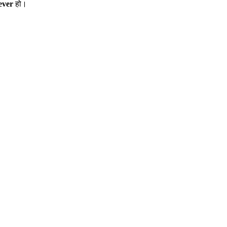
ever
हो।