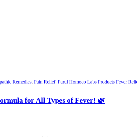
athic Remedies
,
Pain Relief
,
Parul Homoeo Labs Products
Fever Reli
rmula for All Types of Fever! 🌿