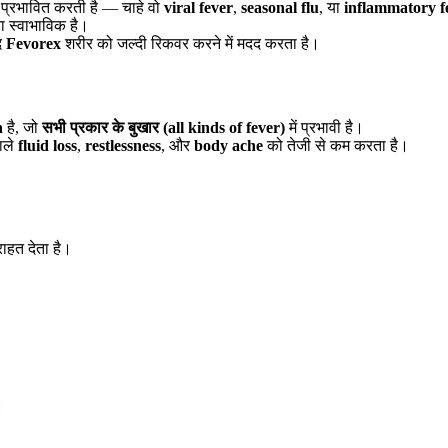
 प्रभावित करती है — चाहे वो
viral fever
,
seasonal flu
, या
inflammatory f
ा स्वाभाविक है।
द
Fevorex
शरीर को जल्दी रिकवर करने में मदद करता है।
n
है, जो
सभी प्रकार के बुखार (all kinds of fever)
में प्रभावी है।
वाले
fluid loss
,
restlessness
, और
body ache
को तेजी से कम करता है।
ाहत देता है।
।