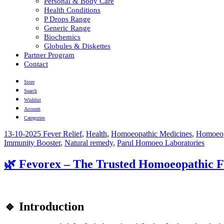
Personal & Body Care
Health Conditions
P Drops Range
Generic Range
Biochemics
Globules & Diskettes
Partner Program
Contact
Store
Search
Wishlist
Account
Categories
13-10-2025
Fever Relief
,
Health
,
Homoeopathic Medicines
,
Homoeop
Immunity Booster
,
Natural remedy
,
Parul Homoeo Laboratories
🌿 Fevorex – The Trusted Homoeopathic Fo
🔹 Introduction